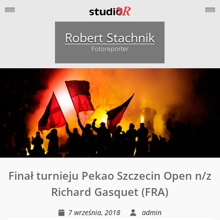
Skip
to
content
Robert Stachnik
Fotoreporter
12
Finał turnieju Pekao Szczecin Open n/z
Brygada
Richard Gasquet (FRA)
Zmechanizowana
z
im.
7 września, 2018
admin
gen.