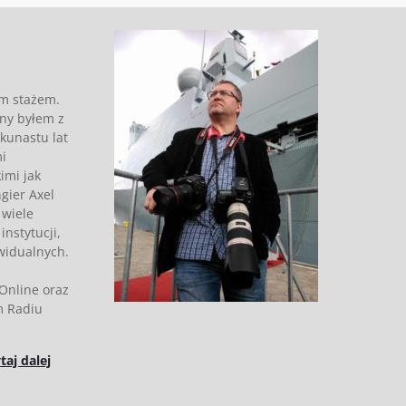
im stażem.
ny byłem z
kunastu lat
i
imi jak
gier Axel
 wiele
instytucji,
ywidualnych.
 Online oraz
m Radiu
taj dalej