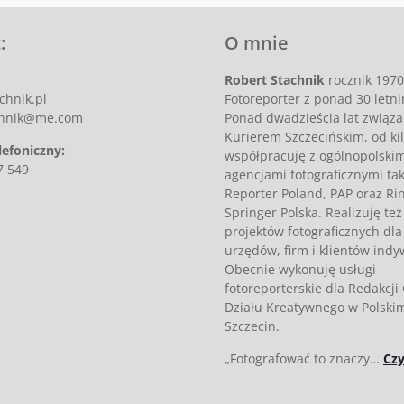
:
O mnie
Robert Stachnik
rocznik 1970
chnik.pl
Fotoreporter z ponad 30 letn
achnik@me.com
Ponad dwadzieścia lat związa
Kurierem Szczecińskim, od kil
lefoniczny:
współpracuję z ogólnopolskim
7 549
agencjami fotograficznymi tak
Reporter Poland, PAP oraz Rin
Springer Polska. Realizuję też
projektów fotograficznych dla 
urzędów, firm i klientów ind
Obecnie wykonuję usługi
fotoreporterskie dla Redakcji
Działu Kreatywnego w Polski
Szczecin.
„Fotografować to znaczy…
Czy