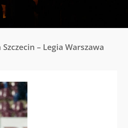
Pogoń
 Szczecin – Legia Warszawa
Szczec
–
Górnik
Zabrze
3:1